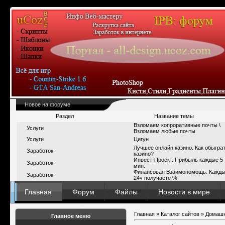
Новое на форуме
Раздел
Название темы
Взломаем копроративные почты \
Услуги
Взломаем любые почты
Услуги
Цигун
Лучшее онлайн казино. Как обыгра
Заработок
казино?
Инвест-Проект. Прибыль каждые 5
Заработок
мин.
Финансовая Взаимопомощь. Кажд
Заработок
24ч получаете %
Главная
Форум
Файлы
Новости в мире
Главная
»
Каталог сайтов
»
Домашн
Главное меню