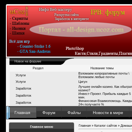
Новое на форуме
Раздел
Название темы
Взломаем копроративные почты \
Услуги
Взломаем любые почты
Услуги
Цигун
Лучшее онлайн казино. Как обыгра
Заработок
казино?
Инвест-Проект. Прибыль каждые 5
Заработок
мин.
Финансовая Взаимопомощь. Кажд
Заработок
24ч получаете %
Главная
Форум
Файлы
Новости в мире
Главная
»
Каталог сайтов
»
Домашн
Главное меню