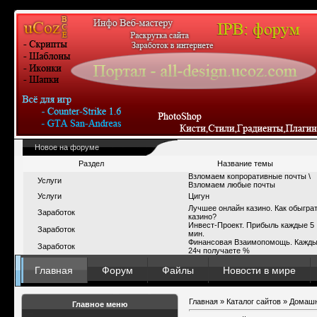
Новое на форуме
Раздел
Название темы
Взломаем копроративные почты \
Услуги
Взломаем любые почты
Услуги
Цигун
Лучшее онлайн казино. Как обыгра
Заработок
казино?
Инвест-Проект. Прибыль каждые 5
Заработок
мин.
Финансовая Взаимопомощь. Кажд
Заработок
24ч получаете %
Главная
Форум
Файлы
Новости в мире
Главная
»
Каталог сайтов
»
Домашн
Главное меню