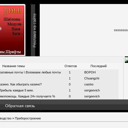
ssssssss
Название темы
Ответов
Последний
ративные почты \ Взломаем любые почты
1
BOPOH
1
Chuangzhi
азино. Как обыграть казино?
0
casino
Прибыль каждые 5 мин.
1
sergeevich
имопомощь. Каждые 24ч получаете %
0
sergeevich
Обратная связь
водство
» Приборостроение