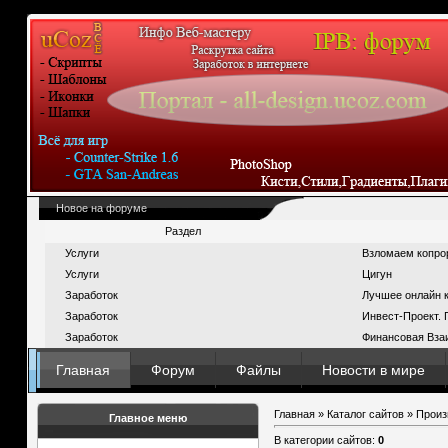
Новое на форуме
Раздел
Услуги
Взломаем копро
Услуги
Цигун
Заработок
Лучшее онлайн к
Заработок
Инвест-Проект. 
Заработок
Финансовая Вза
Главная
Форум
Файлы
Новости в мире
Главная
»
Каталог сайтов
»
Произ
Главное меню
В категории сайтов
:
0