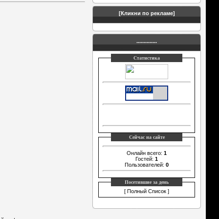
[Кликни по рекламе]
..............
Статистика
Сейчас на сайте
Онлайн всего:
1
Гостей:
1
Пользователей:
0
Посетившие за день
[
Полный Список
]