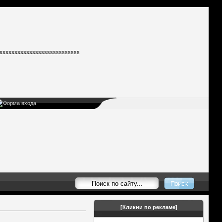
sssssssssssssssssssssssssss
Форма входа
[Кликни по рекламе]